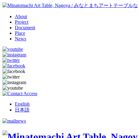
About
Project
Document
Place
News
English
日本語