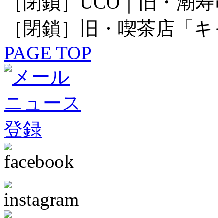
［閉鎖］UCO｜旧・潮寿
［閉鎖］旧・喫茶店「キ
PAGE TOP