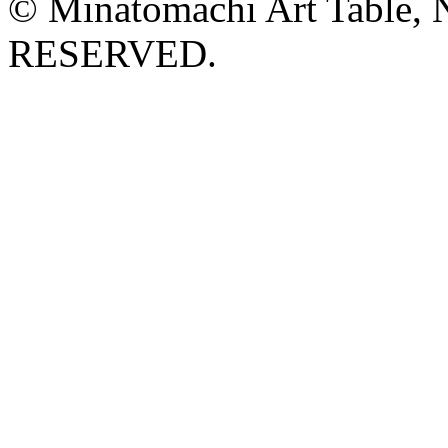
© Minatomachi Art Table
RESERVED.