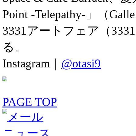
Point -Telepathy-」（
3331アートフェア（33
る。
Instagram｜
@otasi9
PAGE TOP