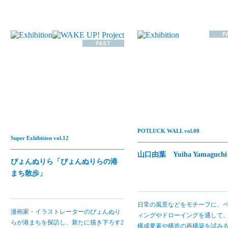
P
PAST
POTLUCK WALL vol.08
Super Exhibition vol.12
山口由葉 Yuiha Yamaguchi
ぴょんぬりら「ぴょんぬりらの港
まち散歩」
日常の風景などをモチーフに、
漫画家・イラストレーターのぴょんぬり
ィングやドローイングを通して
らが港まちを探訪し、新たに描き下ろす2
構成要素や構造の再構築を試み