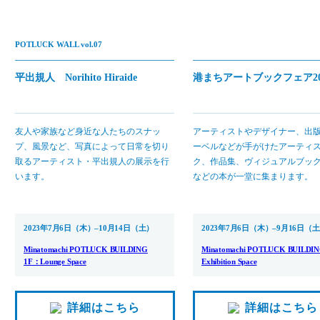
POTLUCK WALL vol.07
平出規人 Norihito Hiraide
港まちアートブックフェア20
友人や家族など身近な人たちのスナッ
アーティストやデザイナー、出
プ、風景など、写真によって日常を切り
ーベルなどが手がけたアーティ
取るアーティスト・平出規人の展示を行
ク、作品集、ヴィジュアルブック、
います。
などの本が一堂に集まります。
2023年7月6日（木）–10月14日（土）
2023年7月6日（木）–9月16日（
Minatomachi POTLUCK BUILDING
Minatomachi POTLUCK BUILDIN
1F：Lounge Space
Exhibition Space
詳細はこちら
詳細はこちら