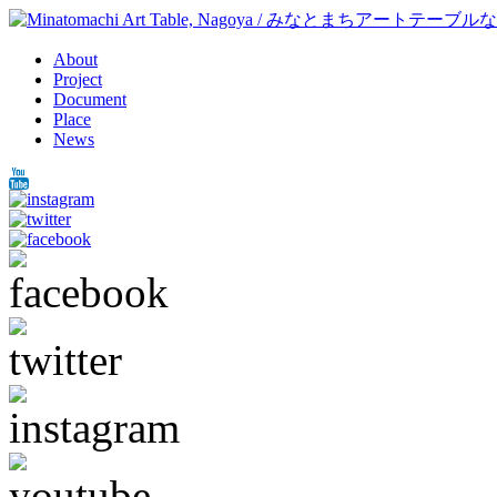
About
Project
Document
Place
News